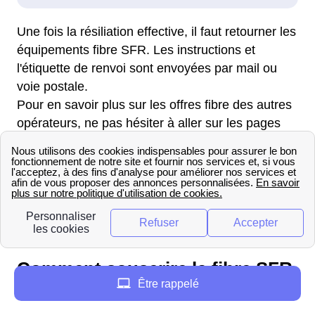
Une fois la résiliation effective, il faut retourner les
équipements fibre SFR. Les instructions et
l'étiquette de renvoi sont envoyées par mail ou
voie postale.
Pour en savoir plus sur les offres fibre des autres
opérateurs, ne pas hésiter à aller sur les pages
correspondantes :
Voisins-Le-Bretonneux - Bouygues
Voisins-Le-Bretonneux - Free
Voisins-Le-Bretonneux - Orange
Voisins-Le-Bretonneux - Elligibilite
Comment souscrire la fibre SFR
Être rappelé
à Voisins-Le-Bretonneux ?