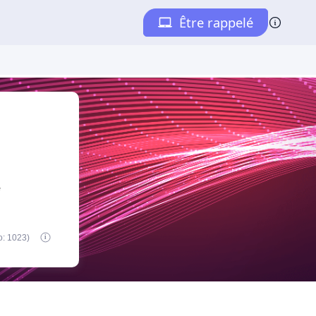
e
o: 1023)