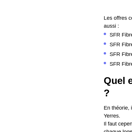
Les offres 
aussi :
SFR Fibre
SFR Fibre
SFR Fibre
SFR Fibre
Quel e
?
En théorie, 
Yerres.
Il faut cepe
chaque logem