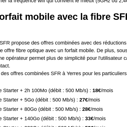
ner la fréquence wifi qui convient le mieux (5GHz ou 2,
orfait mobile avec la fibre S
 SFR propose des offres combinées avec des réductions p
 offre fibre optique avec un forfait mobile. De plus, sous
 opérateur permet plus de simplicité pour l'utilisateur ca
tact.
te des offres combinées SFR à Yerres pour les particuliers
 Starter + 2h 100Mo (débit : 500 Mb/s) :
18€
/mois
 Starter + 5Go (débit : 500 Mb/s) :
27€
/mois
 Starter + 80Go (débit : 500 Mb/s) :
28€
/mois
 Starter + 140Go (débit : 500 Mb/s) :
33€
/mois