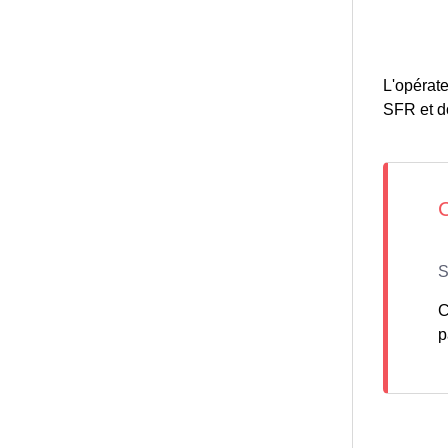
L'opérate
SFR et don
C
p