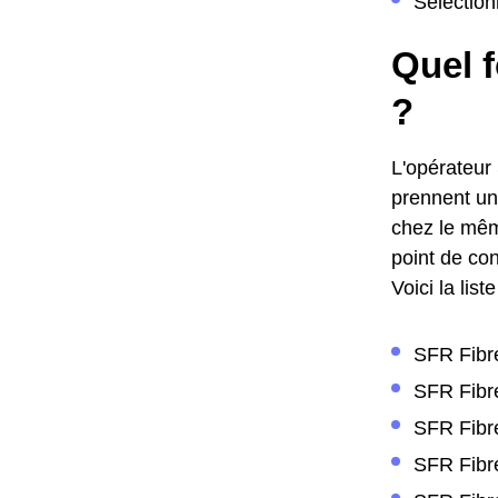
Sélection
Quel f
?
L'opérateur
prennent une
chez le même
point de con
Voici la lis
SFR Fibre
SFR Fibre
SFR Fibre
SFR Fibre