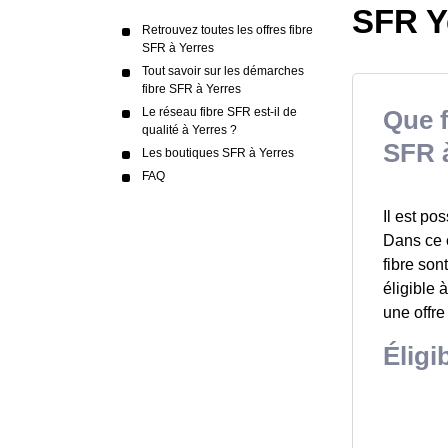
SFR Ye
Retrouvez toutes les offres fibre
SFR à Yerres
Tout savoir sur les démarches
fibre SFR à Yerres
Le réseau fibre SFR est-il de
Que f
qualité à Yerres ?
SFR à
Les boutiques SFR à Yerres
FAQ
Il est po
Dans ce c
fibre son
éligible 
une offre
Éligi