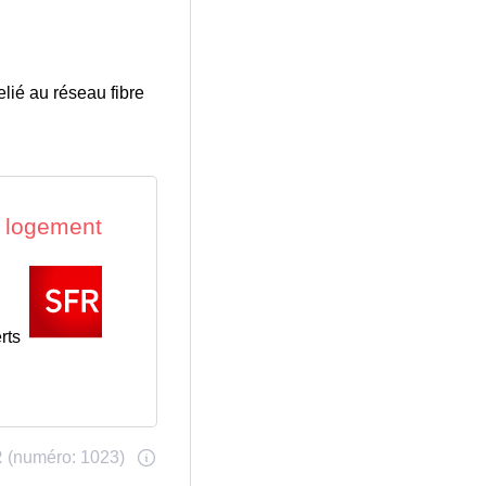
elié au réseau fibre
rts