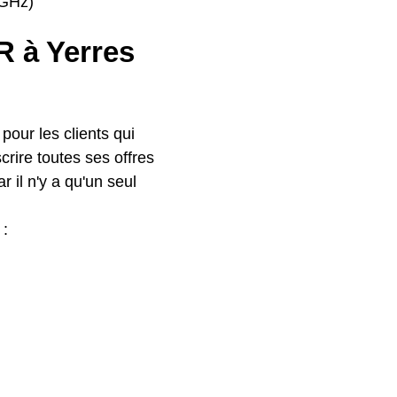
4GHz)
FR à Yerres
our les clients qui
crire toutes ses offres
r il n'y a qu'un seul
 :