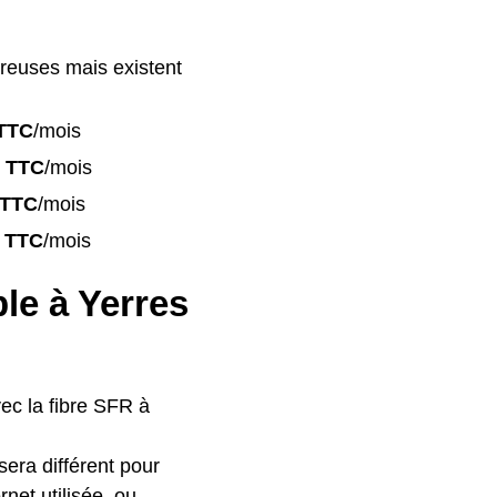
reuses mais existent
TTC
/mois
 TTC
/mois
 TTC
/mois
 TTC
/mois
ble à Yerres
vec la fibre SFR à
 sera différent pour
net utilisée, ou